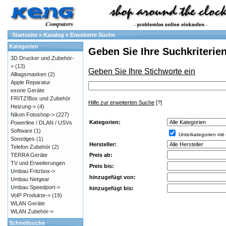
Startseite
»
Katalog
»
Erweiterte Suche
Kategorien
Geben Sie Ihre Suchkriterien
3D Drucker und Zubehör-
>
(13)
Geben Sie Ihre Stichworte ein
Alltagsmasken
(2)
Apple Reparatur
exone Geräte
FRITZ!Box und Zubehör
Hilfe zur erweiterten Suche
[?]
Heizung->
(4)
Nikon Fotoshop->
(227)
Kategorien:
Powerline / DLAN / USVs
Software
(1)
Unterkategorien mit
Sonstiges
(1)
Hersteller:
Telefon Zubehör
(2)
Preis ab:
TERRA Geräte
TV und Erweiterungen
Preis bis:
Umbau Fritzbox->
hinzugefügt von:
Umbau Netgear
Umbau Speedport->
hinzugefügt bis:
VoIP Produkte->
(19)
WLAN Geräte
WLAN Zubehör->
Schnellsuche