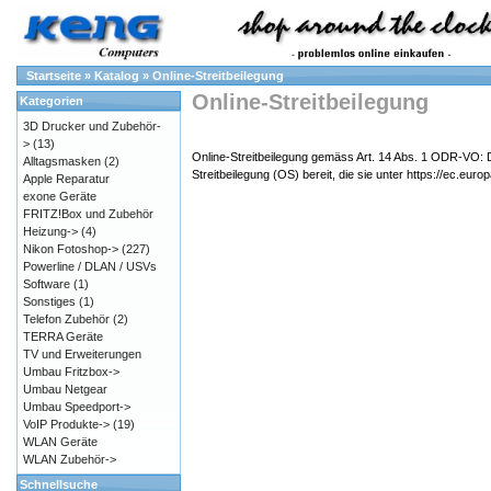
Startseite
»
Katalog
»
Online-Streitbeilegung
Online-Streitbeilegung
Kategorien
3D Drucker und Zubehör-
>
(13)
Online-Streitbeilegung gemäss Art. 14 Abs. 1 ODR-VO: D
Alltagsmasken
(2)
Streitbeilegung (OS) bereit, die sie unter
https://ec.euro
Apple Reparatur
exone Geräte
FRITZ!Box und Zubehör
Heizung->
(4)
Nikon Fotoshop->
(227)
Powerline / DLAN / USVs
Software
(1)
Sonstiges
(1)
Telefon Zubehör
(2)
TERRA Geräte
TV und Erweiterungen
Umbau Fritzbox->
Umbau Netgear
Umbau Speedport->
VoIP Produkte->
(19)
WLAN Geräte
WLAN Zubehör->
Schnellsuche