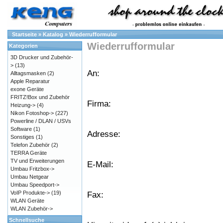
Startseite
»
Katalog
»
Wiederrufformular
Wiederrufformular
Kategorien
3D Drucker und Zubehör-
>
(13)
An:
Alltagsmasken
(2)
Apple Reparatur
exone Geräte
FRITZ!Box und Zubehör
Firma:
Heizung->
(4)
Nikon Fotoshop->
(227)
Powerline / DLAN / USVs
Software
(1)
Adresse:
Sonstiges
(1)
Telefon Zubehör
(2)
TERRA Geräte
TV und Erweiterungen
E-Mail:
Umbau Fritzbox->
Umbau Netgear
Umbau Speedport->
VoIP Produkte->
(19)
Fax:
WLAN Geräte
WLAN Zubehör->
Schnellsuche