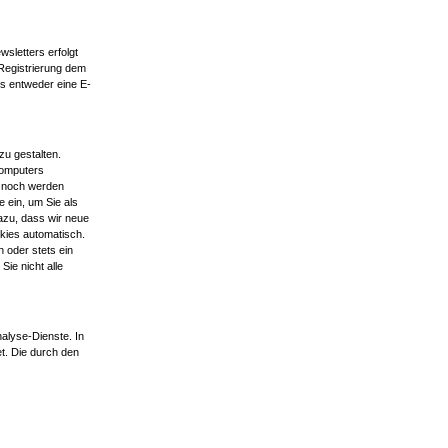
sletters erfolgt
 Registrierung dem
s entweder eine E-
zu gestalten.
Computers
s noch werden
 ein, um Sie als
azu, dass wir neue
kies automatisch.
 oder stets ein
ie nicht alle
alyse-Dienste. In
t. Die durch den