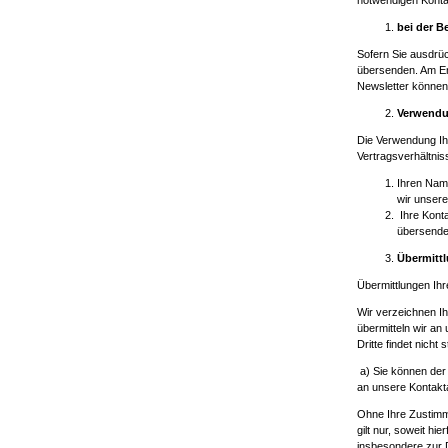
notwendigen Konta
bei der B
Sofern Sie ausdrüc
übersenden. Am End
Newsletter können 
Verwendu
Die Verwendung Ih
Vertragsverhältnis
Ihren Name
wir unser
Ihre Konta
übersende
Übermitt
Übermittlungen Ihr
Wir verzeichnen Ih
übermitteln wir a
Dritte findet nicht s
a) Sie können der
an unsere Kontakta
Ohne Ihre Zustimm
gilt nur, soweit hi
insbesondere zur 