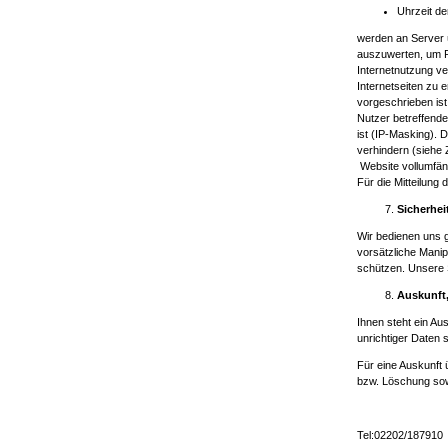
Uhrzeit de
werden an Server 
auszuwerten, um R
Internetnutzung v
Internetseiten zu 
vorgeschrieben ist
Nutzer betreffend
ist (IP-Masking). 
verhindern (siehe Z
Website vollumfäng
Für die Mitteilun
Sicherhei
Wir bedienen uns 
vorsätzliche Manip
schützen. Unsere 
Auskunft
Ihnen steht ein Au
unrichtiger Daten
Für eine Auskunft
bzw. Löschung sow
Tel:02202/187910