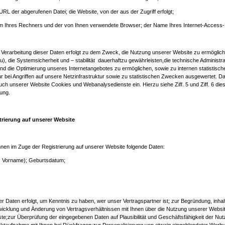
RL der abgerufenen Datei; die Website, von der aus der Zugriff erfolgt;
m Ihres Rechners und der von Ihnen verwendete Browser; der Name Ihres Internet-Access-
Verarbeitung dieser Daten erfolgt zu dem Zweck, die Nutzung unserer Website zu ermöglic
), die Systemsicherheit und – stabilität dauerhaftzu gewährleisten,die technische Administra
und die Optimierung unseres Internetangebotes zu ermöglichen, sowie zu internen statistisc
r bei Angriffen auf unsere Netzinfrastruktur sowie zu statistischen Zwecken ausgewertet. D
uch unserer Website Cookies und Webanalysedienste ein. Hierzu siehe Ziff. 5 und Ziff. 6 die
ung.
trierung auf unserer Website
nen im Zuge der Registrierung auf unserer Website folgende Daten:
Vorname); Geburtsdatum;
r Daten erfolgt, um Kenntnis zu haben, wer unser Vertragspartner ist; zur Begründung, inhal
wicklung und Änderung von Vertragsverhältnissen mit Ihnen über die Nutzung unserer Websit
e;zur Überprüfung der eingegebenen Daten auf Plausibilität und Geschäftsfähigkeit der Nutz