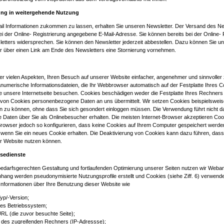
ung in weitergehende Nutzung
il Informationen zukommen zu lassen, erhalten Sie unseren Newsletter. Der Versand des New
ei der Online- Registrierung angegebene E-Mail-Adresse. Sie können bereits bei der Online-
etters widersprechen. Sie können den Newsletter jederzeit abbestellen. Dazu können Sie un
r über einen Link am Ende des Newsletters eine Stornierung vornehmen.
er vielen Aspekten, Ihren Besuch auf unserer Website einfacher, angenehmer und sinnvoller 
anumerische Informationsdateien, die Ihr Webbrowser automatisch auf der Festplatte Ihres 
ie unsere Internetseite besuchen. Cookies beschädigen weder die Festplatte Ihres Rechner
 von Cookies personenbezogene Daten an uns übermittelt. Wir setzen Cookies beispielsweise
ren zu können, ohne dass Sie sich gesondert einloggen müssen. Die Verwendung führt nicht d
Daten über Sie als Onlinebesucher erhalten. Die meisten Internet-Browser akzeptieren Coo
Browser jedoch so konfigurieren, dass keine Cookies auf Ihrem Computer gespeichert werden
 wenn Sie ein neues Cookie erhalten. Die Deaktivierung von Cookies kann dazu führen, dass S
r Website nutzen können.
sedienste
darfsgerechten Gestaltung und fortlaufenden Optimierung unserer Seiten nutzen wir Weban
ng werden pseudonymisierte Nutzungsprofile erstellt und Cookies (siehe Ziff. 6) verwende
Informationen über Ihre Benutzung dieser Website wie
yp/-Version;
es Betriebssystem;
RL (die zuvor besuchte Seite);
des zugreifenden Rechners (IP-Adressse);