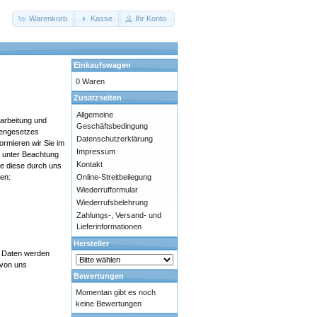
Warenkorb
Kasse
Ihr Konto
Einkaufswagen
0 Waren
Zusatzseiten
Allgemeine
rarbeitung und
Geschäftsbedingung
engesetzes
Datenschutzerklärung
rmieren wir Sie im
Impressum
 unter Beachtung
Kontakt
ie diese durch uns
en:
Online-Streitbeilegung
Wiederrufformular
Wiederrufsbelehrung
Zahlungs-, Versand- und
Lieferinformationen
Hersteller
e Daten werden
 von uns
Bewertungen
Momentan gibt es noch
keine Bewertungen