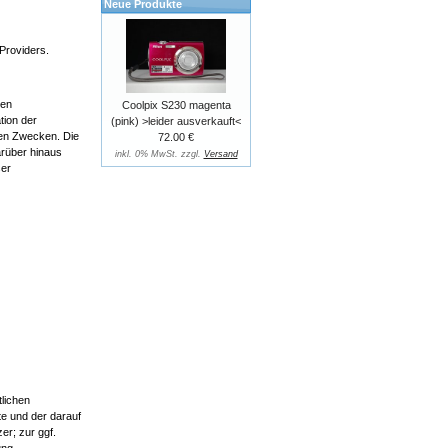
Neue Produkte
Providers.
hen
Coolpix S230 magenta
tion der
(pink) >leider ausverkauft<
hen Zwecken. Die
72.00 €
arüber hinaus
inkl. 0% MwSt. zzgl.
Versand
ser
tlichen
e und der darauf
er; zur ggf.