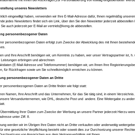
ktaufnahme mit Ihnen bei Rückfragen;zur Personalisierung von etwaig eingeblendeter Werb
estellung unseres Newsletters
klich eingewilligt haben, verwenden wir Ihre E-Mail-Adresse dafür, Ihnen regelmäßig unsere
e jedes Newsletters findet sich ein Link, über den Sie den Newsletter jederzeit abbestelle
Sie auch jederzeit per E-Mail an
vertrieb@keng.de
abbestellen.
ng personenbezogener Daten
rer personenbezogenen Daten erfolgt zum Zwecke der Abwicklung des mit Ihnen bestehend
ses.
n und Ihre Anschrift benötigen wir, um Kenntnis zu haben, wer unser Vertragspartner ist, 
e Leistungen erbringen und abrechnen
ktdaten (E-Mail-Adresse und Telefonnummer) benötigen wir, um Ihnen Ihre Registrierungsbe
n, für Rückfragen sowie um Sie schnellstmöglich erreichen zu können.
lung
personenbezogener
Daten
an
Dritte
er personenbezogenen Daten an Dritte finden wie folgt statt:
ren Namen, Ihre Anschrift und das Unternehmen, für das Sie tätig sind, in einem Verzeichnis
n unsere Versandunternemen, wie DHL, deutsche Post und andere. Eine Weitergabe zu and
tatt.
 Übermittlung Ihrer Daten zum Zwecke der Werbung an unsere Partner jederzeit Hierzu wende
dresse unter Ziff. 8.
ung werden wir im Übrigen Ihre Daten nicht an Dritte verkaufen oder anderweitig weitergeb
erfür eine gesetzliche Verpflichtung besteht oder soweit dies zur Durchsetzung unserer Rechte e
Durchsetzung von Ansprüchen aus dem Vertragsverhältnis mit Ihnen.