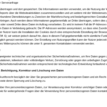
r Serveranfrage
übertragen und dort gespeichert. Die Informationen werden verwendet, um die Nutzung der 
eports über die Websiteaktivitäten zusammenzustellen und um weitere mit der Websitenutz
erbundene Dienstleistungen zu Zwecken der Marktforschung und bedarfsgerechten Gestaltu
erbringen. Auch werden diese Informationen gegebenenfalls an Dritte übertragen, sofern dies 
 oder soweit Dritte diese Daten im Auftrag verarbeiten. Es wird in keinem Fall die IP-Adresse
en Daten in Verbindung gebracht. Die IP-Adressen werden anonymisiert, so dass eine Zuordn
Der Nutzer kann die Installation der Cookies durch eine entsprechende Einstellung der Brows
iff. 6); wir weisen jedoch darauf hin, dass in diesem Fall gegebenenfalls nicht sämtliche Fun
lich genutzt werden können. Der Erstellung von Nutzungsprofilen kann der Nutzer jederzei
g des Widerspruchs können die unter 9. genannten Kontaktdaten verwendet werden.
t
geeigneter technischer und organisatorischer Sicherheitsmaßnahmen, um Ihre Daten gegen zu
ulationen, teilweisen oder vollständigen Verlust, Zerstörung oder gegen den unbefugten Zugrif
Sicherheitsmaßnahmen werden entsprechend der technologischen Entwicklung fortlaufend v
, Berichtigung, Korrektur und Löschung von Daten
skunftsrecht bezüglich der über Sie gespeicherten personenbezogenen Daten und ein Recht 
 sowie deren Sperrung und Löschung zu.
 über Ihre personenbezogenen Daten, zur Veranlassung einer Korrektur unrichtiger Daten od
ie für weitergehende Fragen über die Verwendung Ihrer personenbezogenen Daten kontaktier