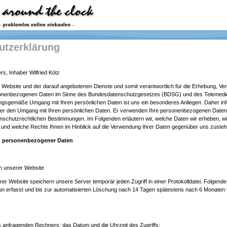
utzerklärung
s, Inhaber Wilfried Kötz
er Website und der darauf angebotenen Dienste und somit verantwortlich für die Erhebung, Ve
onenbezogenen Daten im Sinne des Bundesdatenschutzgesetzes (BDSG) und des Telemedi
gsgemäße Umgang mit Ihren persönlichen Daten ist uns ein besonderes Anliegen. Daher info
er den Umgang mit Ihren persönlichen Daten. Er verwenden Ihre personenbezogenen Daten
nschutzrechtlichen Bestimmungen. Im Folgenden erläutern wir, welche Daten wir erheben, w
und welche Rechte Ihnen im Hinblick auf die Verwendung Ihrer Daten gegenüber uns zusteh
g
personenbezogener
Daten
h unserer Website
r Website speichern unsere Server temporär jeden Zugriff in einer Protokolldatei. Folgend
tun erfasst und bis zur automatisierten Löschung nach 14 Tagen spätestens nach 6 Monaten
s anfragenden Rechners; das Datum und die Uhrzeit des Zugriffs;