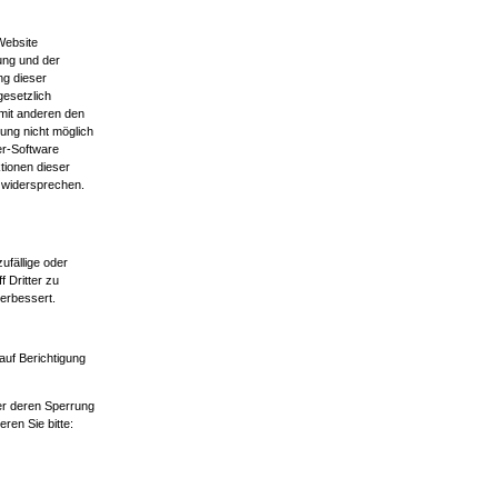
Website
ung und der
ng dieser
gesetzlich
 mit anderen den
ung nicht möglich
er-Software
ktionen dieser
t widersprechen.
fällige oder
f Dritter zu
erbessert.
auf Berichtigung
er deren Sperrung
en Sie bitte: