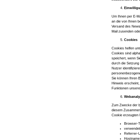
Einwillig
Um Ihnen per E-Ma
an die von Ihnen b
Versand des Newsl
Mail zusenden ode
Cookies
Cookies helfen unt
Cookies sind alph
speichert, wenn S
durch die Setzung
Nutzer identifizie
personenbezogene 
Sie können Ihren 
Hinweis erscheint,
Funktionen unsere
Webanaly
Zum Zwecke der be
diesem Zusammenha
Cookie erzeugten 
Browser-T
verwendet
Referrer-U
Hostname 