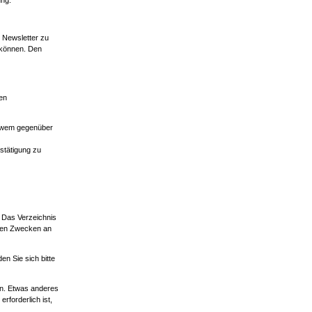
ung.
n Newsletter zu
n können. Den
en
h. wem gegenüber
stätigung zu
. Das Verzeichnis
eren Zwecken an
n Sie sich bitte
en. Etwas anderes
rforderlich ist,