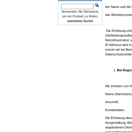
der Name und die U
Verwenden Sie Stichworte,
das Betriebssyste
um ein Produkt zu finden.
erweiterte Suche
Die Erhebung und 
(Verbindungsaufbau
Netzinfrastruktur 
IP-Adresse wird nu
setzen wir bei Bes
Datenschutzerklär
Bei Regis
Wir erheben von Ih
Name (Nachname; 
Anschrift;
Kontaktdaten;
Die Erhebung diese
Ausgestaltung, Ab
angebotenen Dienst