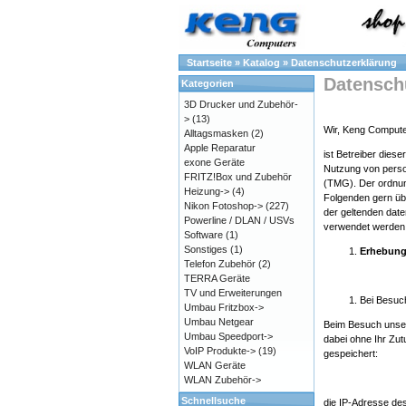
Startseite
»
Katalog
»
Datenschutzerklärung
Datensch
Kategorien
3D Drucker und Zubehör-
>
(13)
Wir, Keng Computer
Alltagsmasken
(2)
Apple Reparatur
ist Betreiber dies
exone Geräte
Nutzung von pers
FRITZ!Box und Zubehör
(TMG). Der ordnun
Heizung->
(4)
Folgenden gern üb
Nikon Fotoshop->
(227)
der geltenden date
Powerline / DLAN / USVs
verwendet werden 
Software
(1)
Sonstiges
(1)
Erhebun
Telefon Zubehör
(2)
TERRA Geräte
TV und Erweiterungen
Bei Besuc
Umbau Fritzbox->
Umbau Netgear
Beim Besuch unsere
Umbau Speedport->
dabei ohne Ihr Zu
VoIP Produkte->
(19)
gespeichert:
WLAN Geräte
WLAN Zubehör->
Schnellsuche
die IP-Adresse de