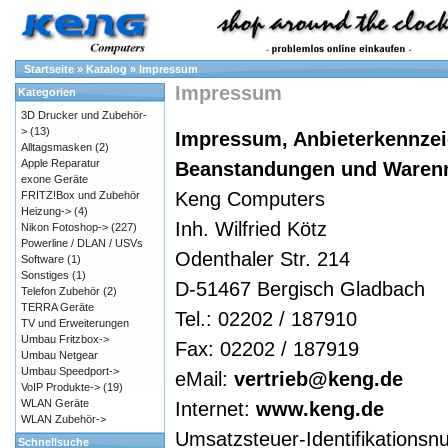
Startseite
»
Katalog
»
Impressum
Impressum
Kategorien
3D Drucker und Zubehör-
>
(13)
Impressum, Anbieterkennzei
Alltagsmasken
(2)
Apple Reparatur
Beanstandungen und Waren
exone Geräte
Keng Computers
FRITZ!Box und Zubehör
Heizung->
(4)
Inh. Wilfried Kötz
Nikon Fotoshop->
(227)
Powerline / DLAN / USVs
Odenthaler Str. 214
Software
(1)
Sonstiges
(1)
D-51467 Bergisch Gladbach
Telefon Zubehör
(2)
TERRA Geräte
Tel.: 02202 / 187910
TV und Erweiterungen
Umbau Fritzbox->
Fax: 02202 / 187919
Umbau Netgear
Umbau Speedport->
eMail:
vertrieb@keng.de
VoIP Produkte->
(19)
WLAN Geräte
Internet:
www.keng.de
WLAN Zubehör->
Umsatzsteuer-Identifikation
Schnellsuche