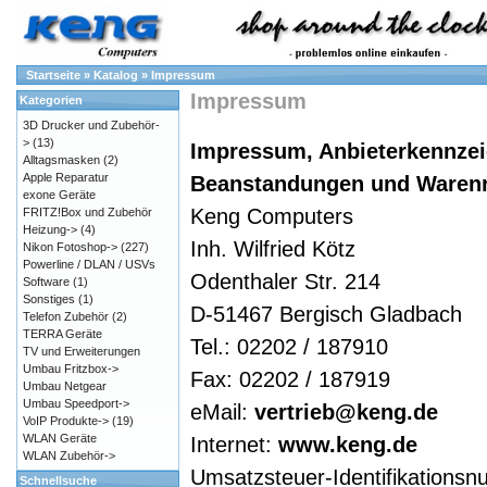
Startseite
»
Katalog
»
Impressum
Impressum
Kategorien
3D Drucker und Zubehör-
>
(13)
Impressum, Anbieterkennzei
Alltagsmasken
(2)
Apple Reparatur
Beanstandungen und Waren
exone Geräte
Keng Computers
FRITZ!Box und Zubehör
Heizung->
(4)
Inh. Wilfried Kötz
Nikon Fotoshop->
(227)
Powerline / DLAN / USVs
Odenthaler Str. 214
Software
(1)
Sonstiges
(1)
D-51467 Bergisch Gladbach
Telefon Zubehör
(2)
TERRA Geräte
Tel.: 02202 / 187910
TV und Erweiterungen
Umbau Fritzbox->
Fax: 02202 / 187919
Umbau Netgear
Umbau Speedport->
eMail:
vertrieb@keng.de
VoIP Produkte->
(19)
WLAN Geräte
Internet:
www.keng.de
WLAN Zubehör->
Umsatzsteuer-Identifikation
Schnellsuche