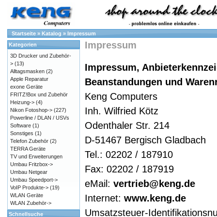
Startseite
»
Katalog
»
Impressum
Impressum
Kategorien
3D Drucker und Zubehör-
>
(13)
Impressum, Anbieterkennzei
Alltagsmasken
(2)
Apple Reparatur
Beanstandungen und Waren
exone Geräte
Keng Computers
FRITZ!Box und Zubehör
Heizung->
(4)
Inh. Wilfried Kötz
Nikon Fotoshop->
(227)
Powerline / DLAN / USVs
Odenthaler Str. 214
Software
(1)
Sonstiges
(1)
D-51467 Bergisch Gladbach
Telefon Zubehör
(2)
TERRA Geräte
Tel.: 02202 / 187910
TV und Erweiterungen
Umbau Fritzbox->
Fax: 02202 / 187919
Umbau Netgear
Umbau Speedport->
eMail:
vertrieb@keng.de
VoIP Produkte->
(19)
WLAN Geräte
Internet:
www.keng.de
WLAN Zubehör->
Umsatzsteuer-Identifikation
Schnellsuche