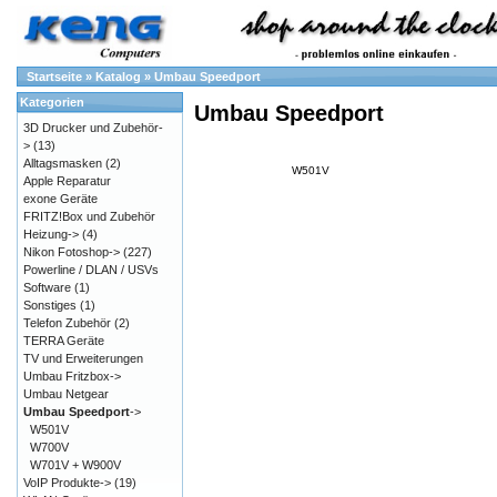
Startseite
»
Katalog
»
Umbau Speedport
Kategorien
Umbau Speedport
3D Drucker und Zubehör-
>
(13)
Alltagsmasken
(2)
W501V
Apple Reparatur
exone Geräte
FRITZ!Box und Zubehör
Heizung->
(4)
Nikon Fotoshop->
(227)
Powerline / DLAN / USVs
Software
(1)
Sonstiges
(1)
Telefon Zubehör
(2)
TERRA Geräte
TV und Erweiterungen
Umbau Fritzbox->
Umbau Netgear
Umbau Speedport
->
W501V
W700V
W701V + W900V
VoIP Produkte->
(19)