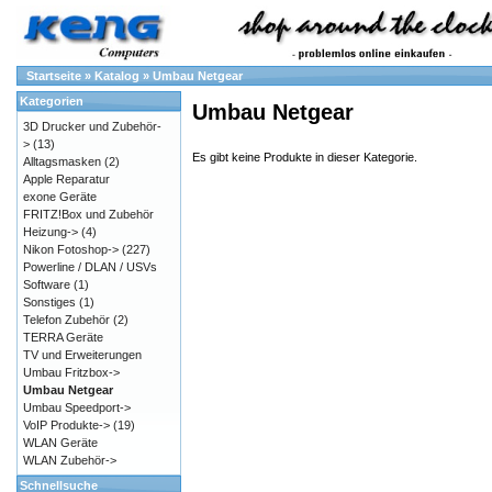
Startseite
»
Katalog
»
Umbau Netgear
Kategorien
Umbau Netgear
3D Drucker und Zubehör-
>
(13)
Es gibt keine Produkte in dieser Kategorie.
Alltagsmasken
(2)
Apple Reparatur
exone Geräte
FRITZ!Box und Zubehör
Heizung->
(4)
Nikon Fotoshop->
(227)
Powerline / DLAN / USVs
Software
(1)
Sonstiges
(1)
Telefon Zubehör
(2)
TERRA Geräte
TV und Erweiterungen
Umbau Fritzbox->
Umbau Netgear
Umbau Speedport->
VoIP Produkte->
(19)
WLAN Geräte
WLAN Zubehör->
Schnellsuche