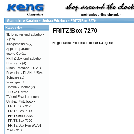
Startseite
»
Katalog
»
Umbau Fritzbox
»
FRITZ!Box 7270
Kategorien
FRITZ!Box 7270
3D Drucker und Zubehör-
>
(13)
Es gibt keine Produkte in dieser Kategorie.
Alltagsmasken
(2)
Apple Reparatur
exone Geräte
FRITZ!Box und Zubehör
Heizung->
(4)
Nikon Fotoshop->
(227)
Powerline / DLAN / USVs
Software
(1)
Sonstiges
(1)
Telefon Zubehör
(2)
TERRA Geräte
TV und Erweiterungen
Umbau Fritzbox
->
FRITZ!Box 3170
FRITZ!Box 7113
FRITZ!Box 7270
FRITZ!Box 7390
FRITZ!Box Fon WLAN
7141 / 3130