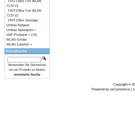
FRITZ!Box Fon WLAN
7170 V1
FRITZ!Box Fon WLAN
7170 V2
FRITZ!Box Sonstige
Umbau Netgear
Umbau Speedport->
VoIP Produkte->
(19)
WLAN Geräte
WLAN Zubehör->
Schnellsuche
Verwenden Sie Stichworte,
um ein Produkt zu finden.
erweiterte Suche
Copyright © 2
Powered by
osCommerce
| z