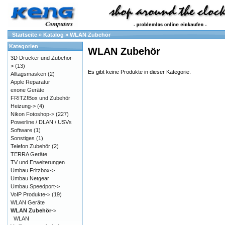
Startseite
»
Katalog
»
WLAN Zubehör
Kategorien
WLAN Zubehör
3D Drucker und Zubehör-
>
(13)
Es gibt keine Produkte in dieser Kategorie.
Alltagsmasken
(2)
Apple Reparatur
exone Geräte
FRITZ!Box und Zubehör
Heizung->
(4)
Nikon Fotoshop->
(227)
Powerline / DLAN / USVs
Software
(1)
Sonstiges
(1)
Telefon Zubehör
(2)
TERRA Geräte
TV und Erweiterungen
Umbau Fritzbox->
Umbau Netgear
Umbau Speedport->
VoIP Produkte->
(19)
WLAN Geräte
WLAN Zubehör
->
WLAN