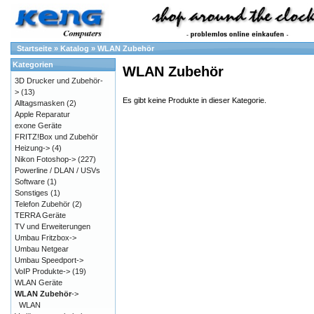
Startseite
»
Katalog
»
WLAN Zubehör
Kategorien
WLAN Zubehör
3D Drucker und Zubehör-
>
(13)
Es gibt keine Produkte in dieser Kategorie.
Alltagsmasken
(2)
Apple Reparatur
exone Geräte
FRITZ!Box und Zubehör
Heizung->
(4)
Nikon Fotoshop->
(227)
Powerline / DLAN / USVs
Software
(1)
Sonstiges
(1)
Telefon Zubehör
(2)
TERRA Geräte
TV und Erweiterungen
Umbau Fritzbox->
Umbau Netgear
Umbau Speedport->
VoIP Produkte->
(19)
WLAN Geräte
WLAN Zubehör
->
WLAN