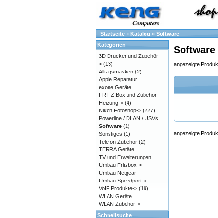
Startseite
»
Katalog
»
Software
Kategorien
Software
3D Drucker und Zubehör-
>
(13)
angezeigte Produk
Alltagsmasken
(2)
Apple Reparatur
exone Geräte
FRITZ!Box und Zubehör
Heizung->
(4)
Nikon Fotoshop->
(227)
Powerline / DLAN / USVs
Software
(1)
angezeigte Produk
Sonstiges
(1)
Telefon Zubehör
(2)
TERRA Geräte
TV und Erweiterungen
Umbau Fritzbox->
Umbau Netgear
Umbau Speedport->
VoIP Produkte->
(19)
WLAN Geräte
WLAN Zubehör->
Schnellsuche