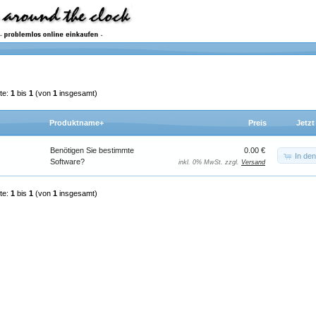
te:
1
bis
1
(von
1
insgesamt)
Produktname+
Preis
Jetzt
Benötigen Sie bestimmte
0.00 €
In de
Software?
inkl. 0% MwSt. zzgl.
Versand
te:
1
bis
1
(von
1
insgesamt)