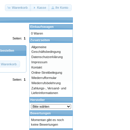
Warenkorb
Kasse
Ihr Konto
Einkaufswagen
0 Waren
Seiten:
1
Zusatzseiten
Allgemeine
 bestellen
Geschäftsbedingung
Datenschutzerklärung
Impressum
n Warenkorb
Kontakt
Online-Streitbeilegung
Wiederrufformular
Seiten:
1
Wiederrufsbelehrung
Zahlungs-, Versand- und
Lieferinformationen
Hersteller
Bewertungen
Momentan gibt es noch
keine Bewertungen