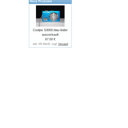
Neue Produkte
Coolpix S3000 blau leider
ausverkauft
67.00 €
inkl. 0% MwSt. zzgl.
Versand