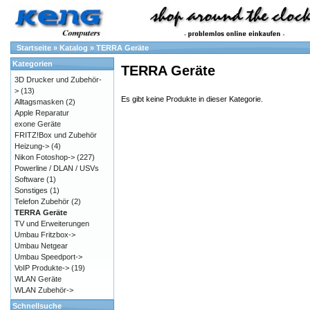
Startseite
»
Katalog
»
TERRA Geräte
Kategorien
TERRA Geräte
3D Drucker und Zubehör-
>
(13)
Es gibt keine Produkte in dieser Kategorie.
Alltagsmasken
(2)
Apple Reparatur
exone Geräte
FRITZ!Box und Zubehör
Heizung->
(4)
Nikon Fotoshop->
(227)
Powerline / DLAN / USVs
Software
(1)
Sonstiges
(1)
Telefon Zubehör
(2)
TERRA Geräte
TV und Erweiterungen
Umbau Fritzbox->
Umbau Netgear
Umbau Speedport->
VoIP Produkte->
(19)
WLAN Geräte
WLAN Zubehör->
Schnellsuche