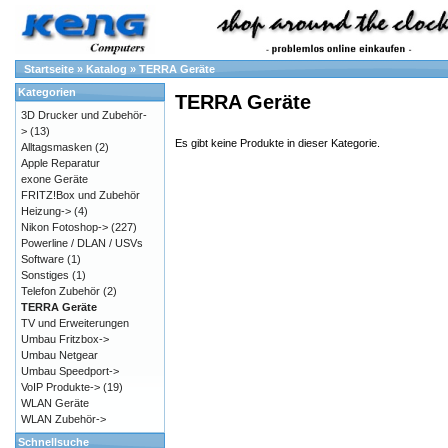
Startseite
»
Katalog
»
TERRA Geräte
Kategorien
TERRA Geräte
3D Drucker und Zubehör-
>
(13)
Es gibt keine Produkte in dieser Kategorie.
Alltagsmasken
(2)
Apple Reparatur
exone Geräte
FRITZ!Box und Zubehör
Heizung->
(4)
Nikon Fotoshop->
(227)
Powerline / DLAN / USVs
Software
(1)
Sonstiges
(1)
Telefon Zubehör
(2)
TERRA Geräte
TV und Erweiterungen
Umbau Fritzbox->
Umbau Netgear
Umbau Speedport->
VoIP Produkte->
(19)
WLAN Geräte
WLAN Zubehör->
Schnellsuche