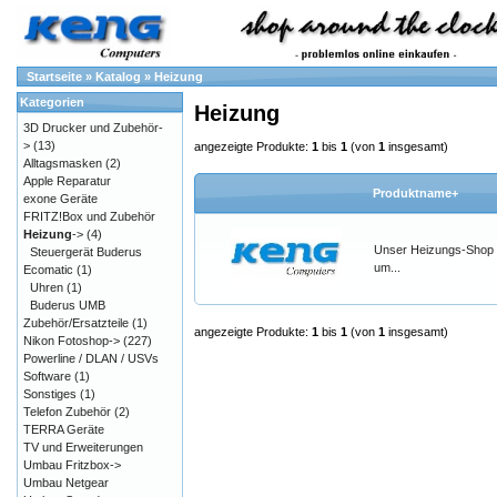
Startseite
»
Katalog
»
Heizung
Kategorien
Heizung
3D Drucker und Zubehör-
>
(13)
angezeigte Produkte:
1
bis
1
(von
1
insgesamt)
Alltagsmasken
(2)
Apple Reparatur
Produktname+
exone Geräte
FRITZ!Box und Zubehör
Heizung
->
(4)
Unser Heizungs-Shop 
Steuergerät Buderus
um...
Ecomatic
(1)
Uhren
(1)
Buderus UMB
Zubehör/Ersatzteile
(1)
angezeigte Produkte:
1
bis
1
(von
1
insgesamt)
Nikon Fotoshop->
(227)
Powerline / DLAN / USVs
Software
(1)
Sonstiges
(1)
Telefon Zubehör
(2)
TERRA Geräte
TV und Erweiterungen
Umbau Fritzbox->
Umbau Netgear