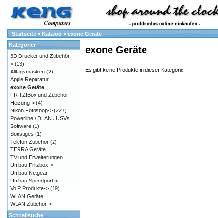
Startseite
»
Katalog
»
exone Geräte
Kategorien
exone Geräte
3D Drucker und Zubehör-
>
(13)
Es gibt keine Produkte in dieser Kategorie.
Alltagsmasken
(2)
Apple Reparatur
exone Geräte
FRITZ!Box und Zubehör
Heizung->
(4)
Nikon Fotoshop->
(227)
Powerline / DLAN / USVs
Software
(1)
Sonstiges
(1)
Telefon Zubehör
(2)
TERRA Geräte
TV und Erweiterungen
Umbau Fritzbox->
Umbau Netgear
Umbau Speedport->
VoIP Produkte->
(19)
WLAN Geräte
WLAN Zubehör->
Schnellsuche