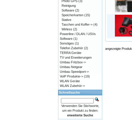
Photo GPS
(3)
Reinigung
Software
(2)
Speicherkarten
(15)
Stative
Taschen und Koffer->
(4)
Wirless
(2)
Powerline / DLAN / USVs
Software
(1)
Sonstiges
(1)
Telefon Zubehör
(2)
angezeigte Produk
TERRA Geräte
TV und Erweiterungen
Umbau Fritzbox->
Umbau Netgear
Umbau Speedport->
VoIP Produkte->
(19)
WLAN Geräte
WLAN Zubehör->
Schnellsuche
Verwenden Sie Stichworte,
um ein Produkt zu finden.
erweiterte Suche