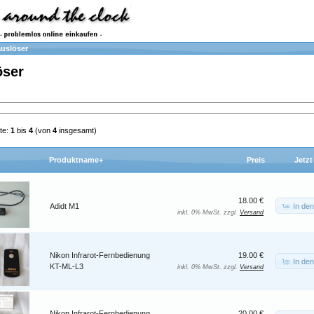
uslöser
öser
te:
1
bis
4
(von
4
insgesamt)
Produktname+
Preis
Jetzt
18.00 €
In de
Adidt M1
inkl. 0% MwSt. zzgl.
Versand
Nikon Infrarot-Fernbedienung
19.00 €
In de
KT-ML-L3
inkl. 0% MwSt. zzgl.
Versand
Nikon Infrarot-Fernbedienung
20.00 €