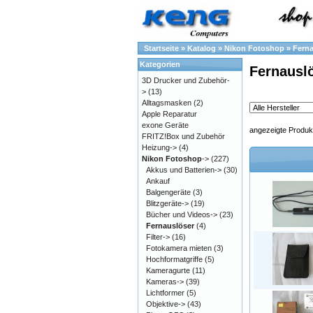
Startseite
»
Katalog
»
Nikon Fotoshop
»
Ferna
Kategorien
Fernausl
3D Drucker und Zubehör-
>
(13)
Alltagsmasken
(2)
Apple Reparatur
exone Geräte
angezeigte Produk
FRITZ!Box und Zubehör
Heizung->
(4)
Nikon Fotoshop
->
(227)
Akkus und Batterien->
(30)
Ankauf
Balgengeräte
(3)
Blitzgeräte->
(19)
Bücher und Videos->
(23)
Fernauslöser
(4)
Filter->
(16)
Fotokamera mieten
(3)
Hochformatgriffe
(5)
Kameragurte
(11)
Kameras->
(39)
Lichtformer
(5)
Objektive->
(43)