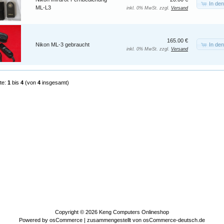
In de
ML-L3
inkl. 0% MwSt. zzgl.
Versand
165.00 €
In de
Nikon ML-3 gebraucht
inkl. 0% MwSt. zzgl.
Versand
te:
1
bis
4
(von
4
insgesamt)
Copyright © 2026
Keng Computers Onlineshop
Powered by
osCommerce
| zusammengestellt von
osCommerce-deutsch.de