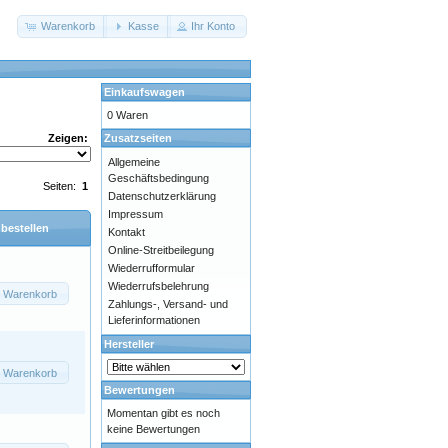
Warenkorb
Kasse
Ihr Konto
Einkaufswagen
0 Waren
Zusatzseiten
Zeigen:
Allgemeine
Geschäftsbedingung
Seiten:
1
Datenschutzerklärung
Impressum
 bestellen
Kontakt
Online-Streitbeilegung
Wiederrufformular
Wiederrufsbelehrung
n Warenkorb
Zahlungs-, Versand- und
Lieferinformationen
Hersteller
n Warenkorb
Bewertungen
Momentan gibt es noch
keine Bewertungen