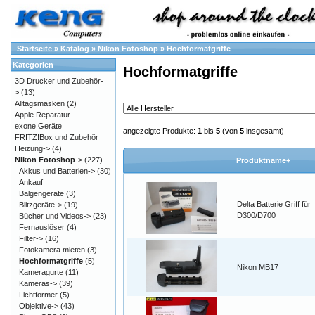
Startseite
»
Katalog
»
Nikon Fotoshop
»
Hochformatgriffe
Kategorien
Hochformatgriffe
3D Drucker und Zubehör-
>
(13)
Alltagsmasken
(2)
Apple Reparatur
exone Geräte
angezeigte Produkte:
1
bis
5
(von
5
insgesamt)
FRITZ!Box und Zubehör
Heizung->
(4)
Nikon Fotoshop
->
(227)
Produktname+
Akkus und Batterien->
(30)
Ankauf
Balgengeräte
(3)
Delta Batterie Griff für
Blitzgeräte->
(19)
D300/D700
Bücher und Videos->
(23)
Fernauslöser
(4)
Filter->
(16)
Fotokamera mieten
(3)
Hochformatgriffe
(5)
Nikon MB17
Kameragurte
(11)
Kameras->
(39)
Lichtformer
(5)
Objektive->
(43)