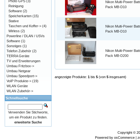
Photo GPS
(3)
Nikon Multi-Power Batt
Reinigung
Pack MB-D10
Software
(2)
Speicherkarten
(15)
Stative
Taschen und Koffer->
(4)
Nikon Multi-Power Batt
Wirless
(2)
Pack MB-D10
Powerline / DLAN / USVs
Software
(1)
Sonstiges
(1)
Nikon Multi-Power Batt
Telefon Zubehör
(2)
Pack MB-D200
TERRA Geräte
TV und Erweiterungen
Umbau Fritzbox->
Umbau Netgear
Umbau Speedport->
angezeigte Produkte:
1
bis
5
(von
5
insgesamt)
VoIP Produkte->
(19)
WLAN Geräte
WLAN Zubehör->
Schnellsuche
Verwenden Sie Stichworte,
um ein Produkt zu finden.
erweiterte Suche
Copyright © 2
Powered by
osCommerce
| z