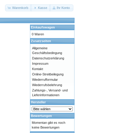
Warenkorb
Kasse
Ihr Konto
Einkaufswagen
0 Waren
Zusatzseiten
Allgemeine
Geschäftsbedingung
Datenschutzerklärung
Impressum
Kontakt
Online-Streitbeilegung
Wiederrufformular
Wiederrufsbelehrung
Zahlungs-, Versand- und
Lieferinformationen
Hersteller
Bewertungen
Momentan gibt es noch
keine Bewertungen