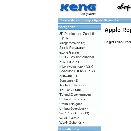
Startseite
»
Katalog
»
Apple Reparatur
Kategorien
Apple Re
3D Drucker und Zubehör-
>
(13)
Es gibt keine Produ
Alltagsmasken
(2)
Apple Reparatur
exone Geräte
FRITZ!Box und Zubehör
Heizung->
(4)
Nikon Fotoshop->
(227)
Powerline / DLAN / USVs
Software
(1)
Sonstiges
(1)
Telefon Zubehör
(2)
TERRA Geräte
TV und Erweiterungen
Umbau Fritzbox->
Umbau Netgear
Umbau Speedport->
VoIP Produkte->
(19)
WLAN Geräte
WLAN Zubehör->
Schnellsuche