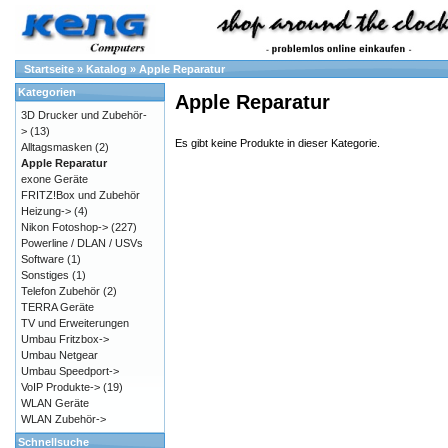
Startseite
»
Katalog
»
Apple Reparatur
Kategorien
Apple Reparatur
3D Drucker und Zubehör-
>
(13)
Es gibt keine Produkte in dieser Kategorie.
Alltagsmasken
(2)
Apple Reparatur
exone Geräte
FRITZ!Box und Zubehör
Heizung->
(4)
Nikon Fotoshop->
(227)
Powerline / DLAN / USVs
Software
(1)
Sonstiges
(1)
Telefon Zubehör
(2)
TERRA Geräte
TV und Erweiterungen
Umbau Fritzbox->
Umbau Netgear
Umbau Speedport->
VoIP Produkte->
(19)
WLAN Geräte
WLAN Zubehör->
Schnellsuche