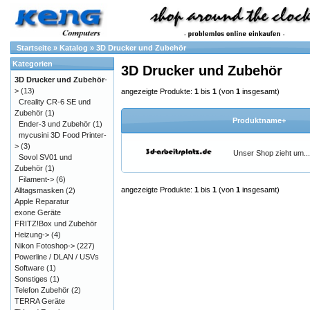
Startseite
»
Katalog
»
3D Drucker und Zubehör
Kategorien
3D Drucker und Zubehör
3D Drucker und Zubehör
-
>
(13)
angezeigte Produkte:
1
bis
1
(von
1
insgesamt)
Creality CR-6 SE und
Zubehör
(1)
Produktname+
Ender-3 und Zubehör
(1)
mycusini 3D Food Printer-
>
(3)
Unser Shop zieht um...
Sovol SV01 und
Zubehör
(1)
Filament->
(6)
angezeigte Produkte:
1
bis
1
(von
1
insgesamt)
Alltagsmasken
(2)
Apple Reparatur
exone Geräte
FRITZ!Box und Zubehör
Heizung->
(4)
Nikon Fotoshop->
(227)
Powerline / DLAN / USVs
Software
(1)
Sonstiges
(1)
Telefon Zubehör
(2)
TERRA Geräte