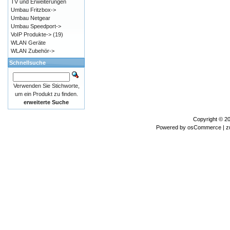
TV und Erweiterungen
Umbau Fritzbox->
Umbau Netgear
Umbau Speedport->
VoIP Produkte->
(19)
WLAN Geräte
WLAN Zubehör->
Schnellsuche
Verwenden Sie Stichworte,
um ein Produkt zu finden.
erweiterte Suche
Copyright © 2
Powered by
osCommerce
| z