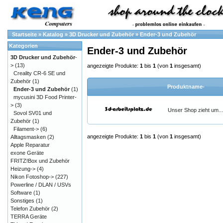
Startseite
»
Katalog
»
3D Drucker und Zubehör
»
Ender-3 und Zubehör
Kategorien
Ender-3 und Zubehör
3D Drucker und Zubehör
-
>
(13)
angezeigte Produkte:
1
bis
1
(von
1
insgesamt)
Creality CR-6 SE und
Zubehör
(1)
Produktname-
Ender-3 und Zubehör
(1)
mycusini 3D Food Printer-
>
(3)
Unser Shop zieht um...
Sovol SV01 und
Zubehör
(1)
Filament->
(6)
angezeigte Produkte:
1
bis
1
(von
1
insgesamt)
Alltagsmasken
(2)
Apple Reparatur
exone Geräte
FRITZ!Box und Zubehör
Heizung->
(4)
Nikon Fotoshop->
(227)
Powerline / DLAN / USVs
Software
(1)
Sonstiges
(1)
Telefon Zubehör
(2)
TERRA Geräte