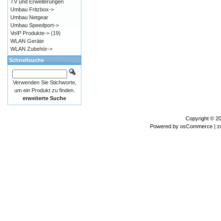
TV und Erweiterungen
Umbau Fritzbox->
Umbau Netgear
Umbau Speedport->
VoIP Produkte->
(19)
WLAN Geräte
WLAN Zubehör->
Schnellsuche
Verwenden Sie Stichworte,
um ein Produkt zu finden.
erweiterte Suche
Copyright © 2
Powered by
osCommerce
| z