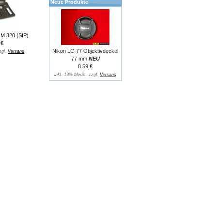
Neue Produkte
M 320 (SIP)
 €
Nikon LC-77 Objektivdeckel
zgl.
Versand
77 mm
NEU
8.59 €
inkl. 19% MwSt. zzgl.
Versand