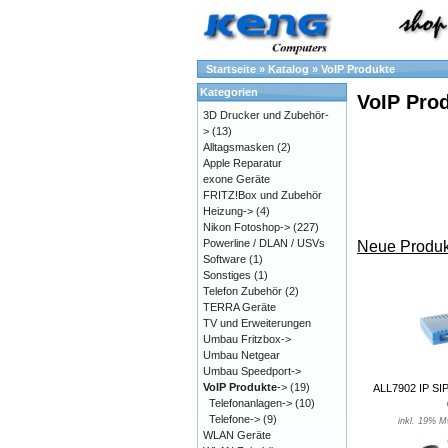
Startseite
»
Katalog
»
VoIP Produkte
Kategorien
VoIP Pro
3D Drucker und Zubehör-
>
(13)
Alltagsmasken
(2)
Apple Reparatur
exone Geräte
FRITZ!Box und Zubehör
Heizung->
(4)
Nikon Fotoshop->
(227)
Powerline / DLAN / USVs
Neue Produk
Software
(1)
Sonstiges
(1)
Telefon Zubehör
(2)
TERRA Geräte
TV und Erweiterungen
Umbau Fritzbox->
Umbau Netgear
Umbau Speedport->
VoIP Produkte
->
(19)
ALL7902 IP SIP
Telefonanlagen->
(10)
Telefone->
(9)
inkl. 19% M
WLAN Geräte