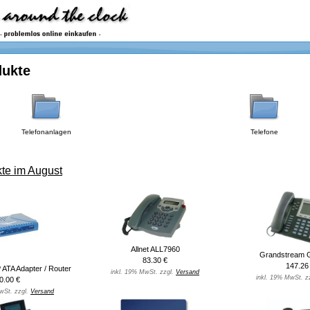
dukte
Telefonanlagen
Telefone
te im August
Allnet ALL7960
Grandstream 
83.30 €
147.26
 ATA Adapter / Router
inkl. 19% MwSt. zzgl.
Versand
inkl. 19% MwSt. z
0.00 €
wSt. zzgl.
Versand