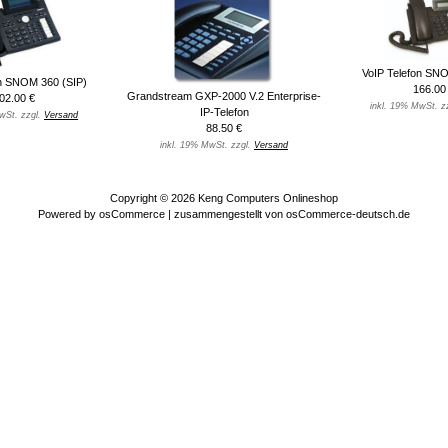
VoIP Telefon SNO
on SNOM 360 (SIP)
166.00
Grandstream GXP-2000 V.2 Enterprise-
02.00 €
inkl. 19% MwSt. z
IP-Telefon
wSt. zzgl.
Versand
88.50 €
inkl. 19% MwSt. zzgl.
Versand
Copyright © 2026
Keng Computers Onlineshop
Powered by
osCommerce
| zusammengestellt von
osCommerce-deutsch.de