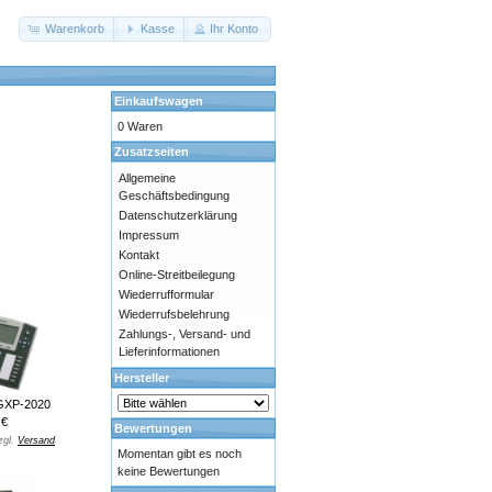
Warenkorb
Kasse
Ihr Konto
Einkaufswagen
0 Waren
Zusatzseiten
Allgemeine
Geschäftsbedingung
Datenschutzerklärung
Impressum
Kontakt
Online-Streitbeilegung
Wiederrufformular
Wiederrufsbelehrung
Zahlungs-, Versand- und
Lieferinformationen
Hersteller
GXP-2020
 €
Bewertungen
zgl.
Versand
Momentan gibt es noch
keine Bewertungen