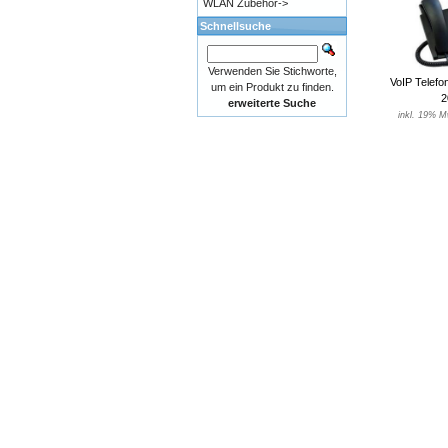
WLAN Zubehör->
Schnellsuche
Verwenden Sie Stichworte,
VoIP Telef
um ein Produkt zu finden.
2
erweiterte Suche
inkl. 19% M