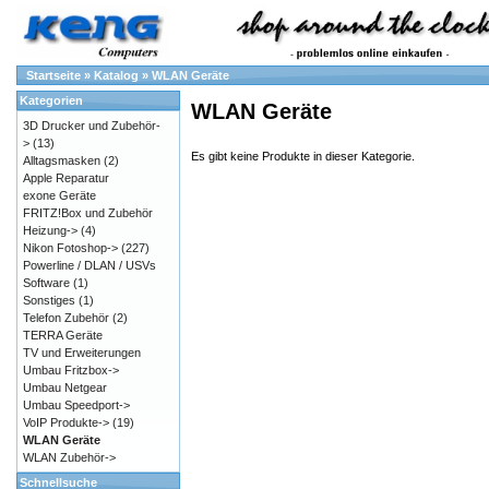
Startseite
»
Katalog
»
WLAN Geräte
Kategorien
WLAN Geräte
3D Drucker und Zubehör-
>
(13)
Es gibt keine Produkte in dieser Kategorie.
Alltagsmasken
(2)
Apple Reparatur
exone Geräte
FRITZ!Box und Zubehör
Heizung->
(4)
Nikon Fotoshop->
(227)
Powerline / DLAN / USVs
Software
(1)
Sonstiges
(1)
Telefon Zubehör
(2)
TERRA Geräte
TV und Erweiterungen
Umbau Fritzbox->
Umbau Netgear
Umbau Speedport->
VoIP Produkte->
(19)
WLAN Geräte
WLAN Zubehör->
Schnellsuche