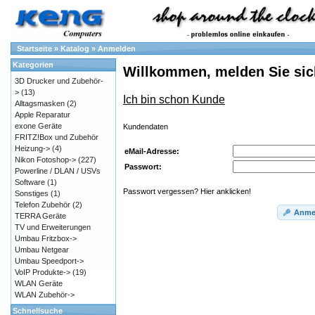
Startseite
»
Katalog
»
Anmelden
Kategorien
Willkommen, melden Sie sic
3D Drucker und Zubehör-
>
(13)
Ich bin schon Kunde
Alltagsmasken
(2)
Apple Reparatur
exone Geräte
Kundendaten
FRITZ!Box und Zubehör
Heizung->
(4)
eMail-Adresse:
Nikon Fotoshop->
(227)
Passwort:
Powerline / DLAN / USVs
Software
(1)
Passwort vergessen? Hier anklicken!
Sonstiges
(1)
Telefon Zubehör
(2)
Anme
TERRA Geräte
TV und Erweiterungen
Umbau Fritzbox->
Umbau Netgear
Umbau Speedport->
VoIP Produkte->
(19)
WLAN Geräte
WLAN Zubehör->
Schnellsuche