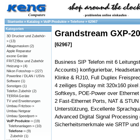
Startseite
»
Katalog
»
VoIP Produkte
»
Telefone
»
62967
Kategorien
Grandstream GXP-2
3D Drucker und Zubehör-
>
(13)
[62967]
Alltagsmasken
(2)
Apple Reparatur
exone Geräte
Business SIP Telefon mit 6 Leitungs
FRITZ!Box und Zubehör
Heizung->
(4)
Accounts) konfigurierbar, Headset
Nikon Fotoshop->
(227)
Powerline / DLAN / USVs
Klinke & RJ10, Full Duplex Freispr
Software
(1)
4 zeiliges Display mit 320x160 pixel
Sonstiges
(1)
Telefon Zubehör
(2)
Softkeys, POE-Power over Ethernet 
TERRA Geräte
2 Fast-Ethernet Ports, NAT & STUN
TV und Erweiterungen
Umbau Fritzbox->
Unterstützung, Excellente Sprachqua
Umbau Netgear
Advanced Digital Signal Processing
Umbau Speedport->
VoIP Produkte
->
(19)
Sicherheitsmerkmale wie SRTP und 
Telefonanlagen->
(10)
Telefone
->
(9)
Zubehör
(1)