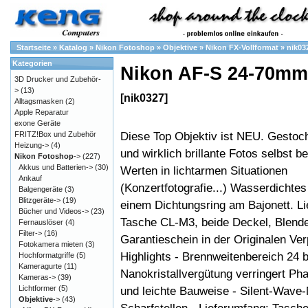
Startseite
»
Katalog
»
Nikon Fotoshop
»
Objektive
»
Nikon FX-Vollformat
»
nik03
Kategorien
Nikon AF-S 24-70mm
3D Drucker und Zubehör-
>
(13)
[nik0327]
Alltagsmasken
(2)
Apple Reparatur
exone Geräte
Diese Top Objektiv ist NEU. Gestoc
FRITZ!Box und Zubehör
Heizung->
(4)
und wirklich brillante Fotos selbst b
Nikon Fotoshop
->
(227)
Akkus und Batterien->
(30)
Werten in lichtarmen Situationen
Ankauf
(Konzertfotografie...) Wasserdichte
Balgengeräte
(3)
Blitzgeräte->
(19)
einem Dichtungsring am Bajonett. L
Bücher und Videos->
(23)
Tasche CL-M3, beide Deckel, Blende
Fernauslöser
(4)
Filter->
(16)
Garantieschein in der Originalen Ve
Fotokamera mieten
(3)
Highlights - Brennweitenbereich 24 
Hochformatgriffe
(5)
Kameragurte
(11)
Nanokristallvergütung verringert Pha
Kameras->
(39)
Lichtformer
(5)
und leichte Bauweise - Silent-Wave-
Objektive
->
(43)