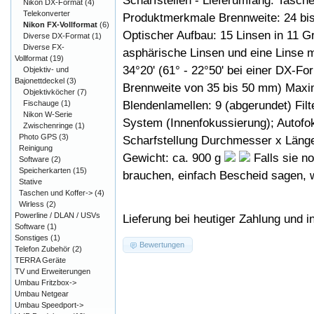
Scharfstellen - Lieferumfang: Tasc
Nikon DX-Format
(4)
Telekonverter
Produktmerkmale Brennweite: 24 bis 
Nikon FX-Vollformat
(6)
Optischer Aufbau: 15 Linsen in 11 G
Diverse DX-Format
(1)
Diverse FX-
asphärische Linsen und eine Linse mi
Vollformat
(19)
34°20' (61° - 22°50' bei einer DX-F
Objektiv- und
Bajonettdeckel
(3)
Brennweite von 35 bis 50 mm) Maxim
Objektivköcher
(7)
Blendenlamellen: 9 (abgerundet) Fil
Fischauge
(1)
Nikon W-Serie
System (Innenfokussierung); Autofo
Zwischenringe
(1)
Photo GPS
(3)
Scharfstellung Durchmesser x Läng
Reinigung
Gewicht: ca. 900 g
Falls sie n
Software
(2)
Speicherkarten
(15)
brauchen, einfach Bescheid sagen, w
Stative
Taschen und Koffer->
(4)
Wirless
(2)
Powerline / DLAN / USVs
Lieferung bei heutiger Zahlung und i
Software
(1)
Sonstiges
(1)
Bewertungen
Telefon Zubehör
(2)
TERRA Geräte
TV und Erweiterungen
Umbau Fritzbox->
Umbau Netgear
Umbau Speedport->