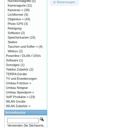
Hochformatgriffe
(5)
Bewertungen
Kameragurte
(11)
Kameras->
(39)
Lichtformer
(5)
Objektive->
(43)
Photo GPS
(3)
Reinigung
Software
(2)
Speicherkarten
(15)
Stative
Taschen und Koffer->
(4)
Wirless
(2)
Powerline / DLAN / USVs
Software
(1)
Sonstiges
(1)
Telefon Zubehör
(2)
TERRA Geräte
TV und Erweiterungen
Umbau Fritzbox->
Umbau Netgear
Umbau Speedport->
VoIP Produkte->
(19)
WLAN Geräte
WLAN Zubehör->
Schnellsuche
Verwenden Sie Stichworte,