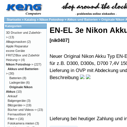
Startseite
»
Katalog
»
Nikon Fotoshop
»
Akkus und Batterien
»
Originale Nikon 
Kategorien
EN-EL 3e Nikon Akk
3D Drucker und Zubehör-
>
(13)
[nik0407]
Alltagsmasken
(2)
Apple Reparatur
exone Geräte
Neuer Original Nikon Akku Typ EN-
FRITZ!Box und Zubehör
Heizung->
(4)
für z.B. D300, D300s, D700 7,4V 1
Nikon Fotoshop
->
(227)
Akkus und Batterien
-
Lieferung in OVP mit Abdeckung un
>
(30)
Beschreibung
Batterien
(8)
Ladegeräte
(6)
Originale Nikon
Akkus
(10)
Ankauf
Balgengeräte
(3)
Blitzgeräte->
(19)
Bücher und Videos->
(23)
Fernauslöser
(4)
Lieferung bei heutiger Zahlung und i
Filter->
(16)
Fotokamera mieten
(3)