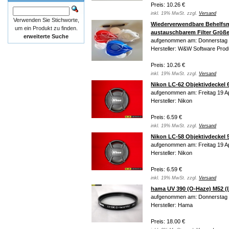
Preis: 10.26 €
inkl. 19% MwSt. zzgl.
Versand
Verwenden Sie Stichworte,
Wiederverwendbare Behelfsm
um ein Produkt zu finden.
austauschbarem Filter Größe
erweiterte Suche
aufgenommen am: Donnerstag 1
Hersteller: W&W Software Prod
Preis: 10.26 €
inkl. 19% MwSt. zzgl.
Versand
Nikon LC-62 Objektivdeckel
aufgenommen am: Freitag 19 Ap
Hersteller: Nikon
Preis: 6.59 €
inkl. 19% MwSt. zzgl.
Versand
Nikon LC-58 Objektivdecke
aufgenommen am: Freitag 19 Ap
Hersteller: Nikon
Preis: 6.59 €
inkl. 19% MwSt. zzgl.
Versand
hama UV 390 (O-Haze) M52 (I
aufgenommen am: Donnerstag 
Hersteller: Hama
Preis: 18.00 €