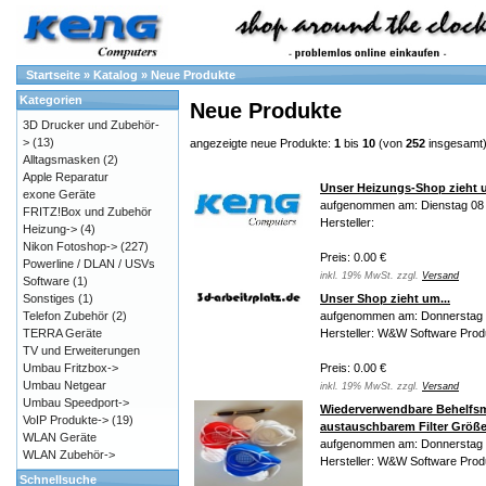
Startseite
»
Katalog
»
Neue Produkte
Kategorien
Neue Produkte
3D Drucker und Zubehör-
>
(13)
angezeigte neue Produkte:
1
bis
10
(von
252
insgesamt
Alltagsmasken
(2)
Apple Reparatur
Unser Heizungs-Shop zieht u
exone Geräte
aufgenommen am: Dienstag 08
FRITZ!Box und Zubehör
Hersteller:
Heizung->
(4)
Nikon Fotoshop->
(227)
Preis: 0.00 €
Powerline / DLAN / USVs
inkl. 19% MwSt. zzgl.
Versand
Software
(1)
Sonstiges
(1)
Unser Shop zieht um...
Telefon Zubehör
(2)
aufgenommen am: Donnerstag 
TERRA Geräte
Hersteller: W&W Software Prod
TV und Erweiterungen
Umbau Fritzbox->
Preis: 0.00 €
Umbau Netgear
inkl. 19% MwSt. zzgl.
Versand
Umbau Speedport->
Wiederverwendbare Behelfsm
VoIP Produkte->
(19)
austauschbarem Filter Größ
WLAN Geräte
aufgenommen am: Donnerstag 1
WLAN Zubehör->
Hersteller: W&W Software Prod
Schnellsuche