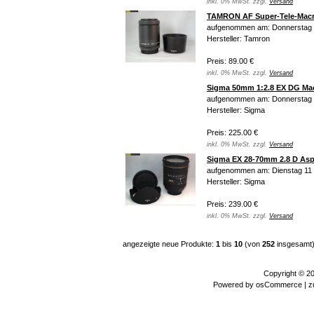
inkl. 0% MwSt. zzgl.
Versand
TAMRON AF Super-Tele-Macro
aufgenommen am: Donnerstag 
Hersteller: Tamron
Preis: 89.00 €
inkl. 0% MwSt. zzgl.
Versand
Sigma 50mm 1:2.8 EX DG Mac
aufgenommen am: Donnerstag 
Hersteller: Sigma
Preis: 225.00 €
inkl. 0% MwSt. zzgl.
Versand
Sigma EX 28-70mm 2.8 D Asp
aufgenommen am: Dienstag 11
Hersteller: Sigma
Preis: 239.00 €
inkl. 0% MwSt. zzgl.
Versand
angezeigte neue Produkte:
1
bis
10
(von
252
insgesamt
Copyright © 2
Powered by
osCommerce
| z