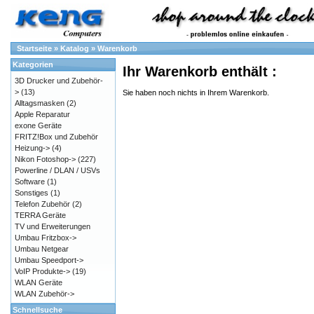
Startseite
»
Katalog
»
Warenkorb
Kategorien
Ihr Warenkorb enthält :
3D Drucker und Zubehör-
>
(13)
Sie haben noch nichts in Ihrem Warenkorb.
Alltagsmasken
(2)
Apple Reparatur
exone Geräte
FRITZ!Box und Zubehör
Heizung->
(4)
Nikon Fotoshop->
(227)
Powerline / DLAN / USVs
Software
(1)
Sonstiges
(1)
Telefon Zubehör
(2)
TERRA Geräte
TV und Erweiterungen
Umbau Fritzbox->
Umbau Netgear
Umbau Speedport->
VoIP Produkte->
(19)
WLAN Geräte
WLAN Zubehör->
Schnellsuche