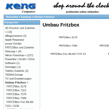
Startseite
»
Katalog
»
Umbau Fritzbox
Kategorien
Umbau Fritzbox
3D Drucker und Zubehör-
>
(13)
Alltagsmasken
(2)
FRITZ!Box 3170
Apple Reparatur
exone Geräte
FRITZ!Box 7390
FRITZ!B
FRITZ!Box und Zubehör
Heizung->
(4)
FRITZ!Box Fon WLAN 7170 V2
Nikon Fotoshop->
(227)
Powerline / DLAN / USVs
Software
(1)
Sonstiges
(1)
Telefon Zubehör
(2)
TERRA Geräte
TV und Erweiterungen
Umbau Fritzbox
->
FRITZ!Box 3170
FRITZ!Box 7113
FRITZ!Box 7270
FRITZ!Box 7390
FRITZ!Box Fon WLAN
7141 / 3130