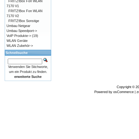
FRITZ!Box Fon WLAN
7170 V1
FRITZ!Box Fon WLAN
7170 V2
FRITZ!Box Sonstige
Umbau Netgear
Umbau Speedport->
VoIP Produkte->
(19)
WLAN Geräte
WLAN Zubehör->
Schnellsuche
Verwenden Sie Stichworte,
um ein Produkt zu finden.
erweiterte Suche
Copyright © 2
Powered by
osCommerce
| z