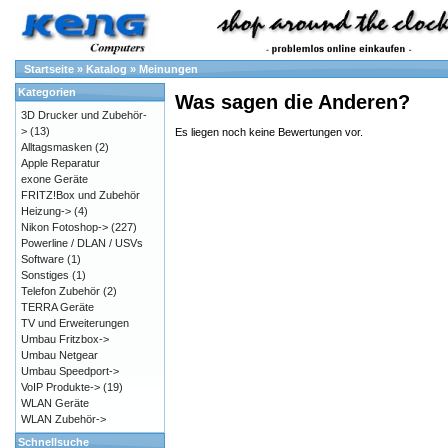
Startseite
»
Katalog
»
Meinungen
Kategorien
Was sagen die Anderen?
3D Drucker und Zubehör-
>
(13)
Es liegen noch keine Bewertungen vor.
Alltagsmasken
(2)
Apple Reparatur
exone Geräte
FRITZ!Box und Zubehör
Heizung->
(4)
Nikon Fotoshop->
(227)
Powerline / DLAN / USVs
Software
(1)
Sonstiges
(1)
Telefon Zubehör
(2)
TERRA Geräte
TV und Erweiterungen
Umbau Fritzbox->
Umbau Netgear
Umbau Speedport->
VoIP Produkte->
(19)
WLAN Geräte
WLAN Zubehör->
Schnellsuche