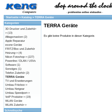
Startseite
»
Katalog
»
TERRA Geräte
Kategorien
TERRA Geräte
3D Drucker und Zubehör-
>
(13)
Es gibt keine Produkte in dieser Kategorie.
Alltagsmasken
(2)
Apple Reparatur
exone Geräte
FRITZ!Box und Zubehör
Heizung->
(4)
Nikon Fotoshop->
(227)
Powerline / DLAN / USVs
Software
(1)
Sonstiges
(1)
Telefon Zubehör
(2)
TERRA Geräte
TV und Erweiterungen
Umbau Fritzbox->
Umbau Netgear
Umbau Speedport->
VoIP Produkte->
(19)
WLAN Geräte
WLAN Zubehör->
Schnellsuche