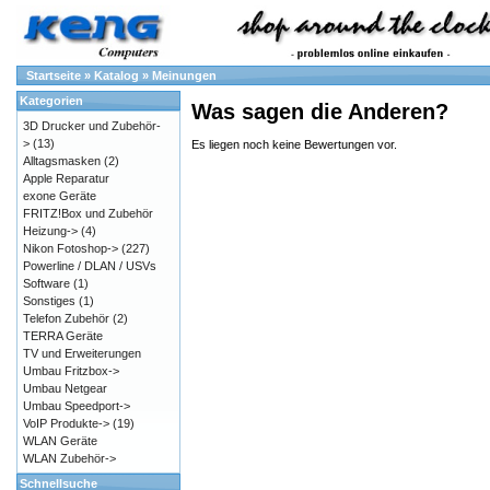
Startseite
»
Katalog
»
Meinungen
Kategorien
Was sagen die Anderen?
3D Drucker und Zubehör-
>
(13)
Es liegen noch keine Bewertungen vor.
Alltagsmasken
(2)
Apple Reparatur
exone Geräte
FRITZ!Box und Zubehör
Heizung->
(4)
Nikon Fotoshop->
(227)
Powerline / DLAN / USVs
Software
(1)
Sonstiges
(1)
Telefon Zubehör
(2)
TERRA Geräte
TV und Erweiterungen
Umbau Fritzbox->
Umbau Netgear
Umbau Speedport->
VoIP Produkte->
(19)
WLAN Geräte
WLAN Zubehör->
Schnellsuche