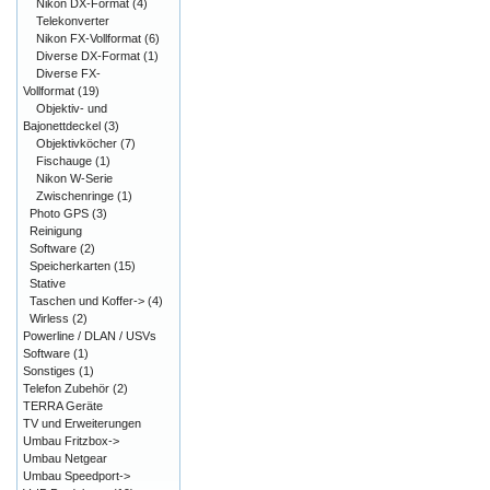
Nikon DX-Format
(4)
Telekonverter
Nikon FX-Vollformat
(6)
Diverse DX-Format
(1)
Diverse FX-
Vollformat
(19)
Objektiv- und
Bajonettdeckel
(3)
Objektivköcher
(7)
Fischauge
(1)
Nikon W-Serie
Zwischenringe
(1)
Photo GPS
(3)
Reinigung
Software
(2)
Speicherkarten
(15)
Stative
Taschen und Koffer->
(4)
Wirless
(2)
Powerline / DLAN / USVs
Software
(1)
Sonstiges
(1)
Telefon Zubehör
(2)
TERRA Geräte
TV und Erweiterungen
Umbau Fritzbox->
Umbau Netgear
Umbau Speedport->