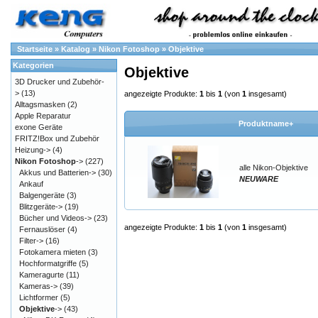
Startseite
»
Katalog
»
Nikon Fotoshop
»
Objektive
Kategorien
Objektive
3D Drucker und Zubehör-
>
(13)
angezeigte Produkte:
1
bis
1
(von
1
insgesamt)
Alltagsmasken
(2)
Apple Reparatur
Produktname+
exone Geräte
FRITZ!Box und Zubehör
Heizung->
(4)
Nikon Fotoshop
->
(227)
alle Nikon-Objektive
Akkus und Batterien->
(30)
NEUWARE
Ankauf
Balgengeräte
(3)
Blitzgeräte->
(19)
Bücher und Videos->
(23)
angezeigte Produkte:
1
bis
1
(von
1
insgesamt)
Fernauslöser
(4)
Filter->
(16)
Fotokamera mieten
(3)
Hochformatgriffe
(5)
Kameragurte
(11)
Kameras->
(39)
Lichtformer
(5)
Objektive
->
(43)