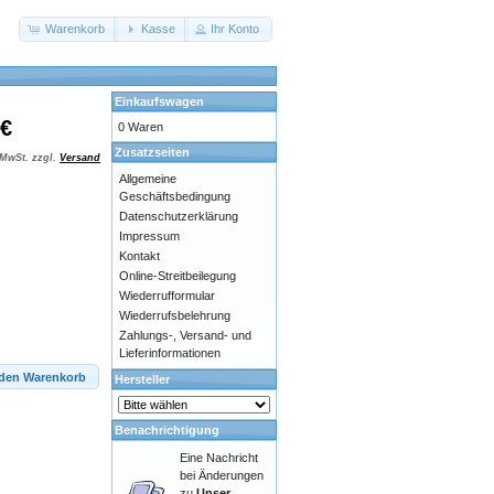
Warenkorb
Kasse
Ihr Konto
Einkaufswagen
 €
0 Waren
Zusatzseiten
 MwSt. zzgl.
Versand
Allgemeine
Geschäftsbedingung
Datenschutzerklärung
Impressum
Kontakt
Online-Streitbeilegung
Wiederrufformular
Wiederrufsbelehrung
Zahlungs-, Versand- und
Lieferinformationen
 den Warenkorb
Hersteller
Benachrichtigung
Eine Nachricht
bei Änderungen
zu
Unser