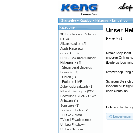
Startseite
»
Katalog
»
Heizung
»
kengshop
Kategorien
Unser Hei
3D Drucker und Zubehör-
[kengshop]
>
(13)
Alltagsmasken
(2)
Apple Reparatur
Unser Shop zieht 
exone Geräte
unseren Onlinesho
FRITZ!Box und Zubehör
(Buderus Ecomatic
Heizung
->
(4)
Steuergerät Buderus
https://shop.keng.
Ecomatic
(1)
Uhren
(1)
Schauen Sie sich 
Buderus UMB
modernen Design m
Zubehör/Ersatzteile
(1)
doch einmal an.
Nikon Fotoshop->
(227)
Powerline / DLAN / USVs
Software
(1)
Sonstiges
(1)
Lieferung bei heut
Telefon Zubehör
(2)
TERRA Geräte
Bewertungen
TV und Erweiterungen
Umbau Fritzbox->
Umbau Netgear