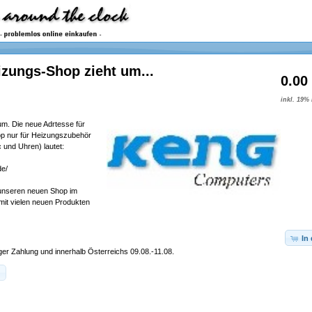
zungs-Shop zieht um...
0.00
inkl. 19%
um. Die neue Adrtesse für
p nur für Heizungszubehör
 und Uhren) lautet:
de/
unseren neuen Shop im
it vielen neuen Produkten
In
iger Zahlung und innerhalb Österreichs 09.08.-11.08.